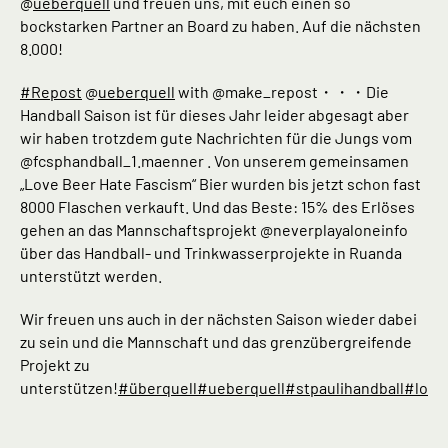
@
ueberquell
und freuen uns, mit euch einen so
bockstarken Partner an Board zu haben. Auf die nächsten
8.000!
#Repost
@
ueberquell
with @make_repost・・・Die
Handball Saison ist für dieses Jahr leider abgesagt aber
wir haben trotzdem gute Nachrichten für die Jungs vom
@fcsphandball_1.maenner . Von unserem gemeinsamen
„Love Beer Hate Fascism“ Bier wurden bis jetzt schon fast
8000 Flaschen verkauft. Und das Beste: 15% des Erlöses
gehen an das Mannschaftsprojekt @neverplayaloneinfo
über das Handball- und Trinkwasserprojekte in Ruanda
unterstützt werden.
Wir freuen uns auch in der nächsten Saison wieder dabei
zu sein und die Mannschaft und das grenzübergreifende
Projekt zu
unterstützen!
#überquell
#ueberquell
#stpaulihandball
#love