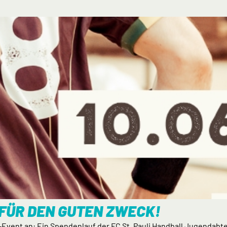
 FÜR DEN GUTEN ZWECK!
-Event an: Ein Spendenlauf der FC St. Pauli Handball Jugendab